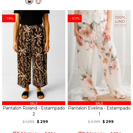
76
90
Pantalon Roland - Estampado
Pantalon Evelina - Estampado
2
1
1.299
299
3.199
299
$
$
$
$