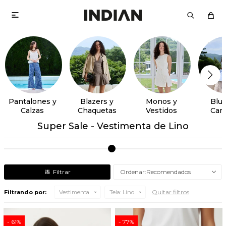

Pantalones y
Blazers y
Monos y
Blus
Calzas
Chaquetas
Vestidos
Cam
Super Sale - Vestimenta de Lino
Recomendados
Quitar filtros
Filtrando por:
Vestimenta
Tela:
Lino
61
77