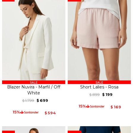
Blazer Nuvira - Marfil / Off
Short Lalies - Rosa
White
899
199
$
$
1.799
699
$
$
169
$
594
$