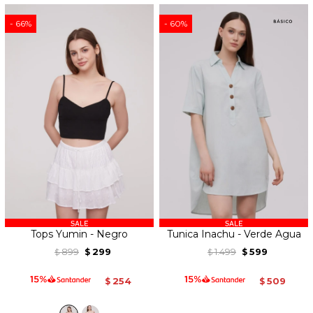
66
60
Tops Yumin - Negro
Tunica Inachu - Verde Agua
899
299
1.499
599
$
$
$
$
254
509
$
$