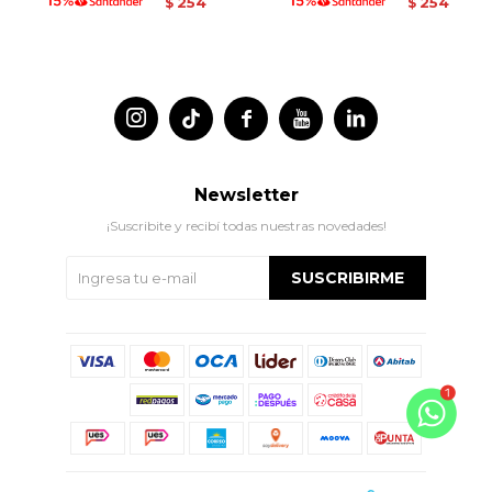
254
254
$
$




Newsletter
¡Suscribite y recibí todas nuestras novedades!
SUSCRIBIRME