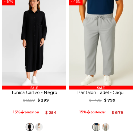
81
46
Tunica Carlivo - Negro
Pantalon Ladel - Caqui
1.599
299
1.499
799
$
$
$
$
254
679
$
$