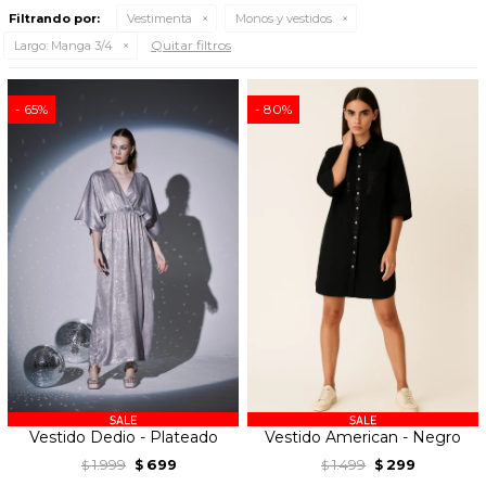
Filtrando por:
Vestimenta
Monos y vestidos
Quitar filtros
Largo:
Manga 3/4
65
80
Vestido Dedio - Plateado
Vestido American - Negro
1.999
699
1.499
299
$
$
$
$