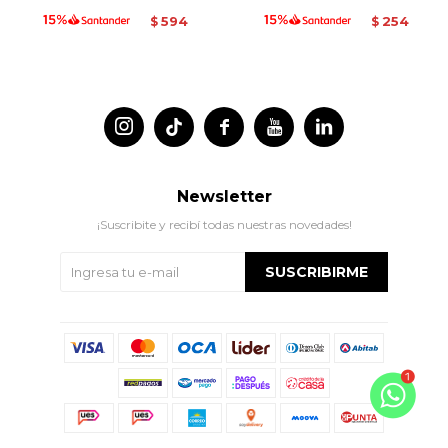
594
254
$
$




Newsletter
¡Suscribite y recibí todas nuestras novedades!
SUSCRIBIRME