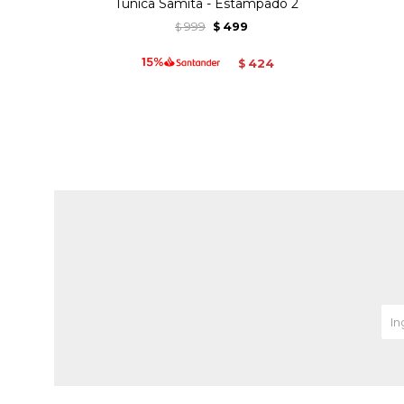
Tunica Samita - Estampado 2
999
499
$
$
424
$