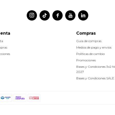




uenta
Compras
ta
Guía de compras
mpras
Medios de pago y envíos
cciones
Políticas de cambio
Promociones
Bases y Condiciones 3x2 
2027
Bases y Condiciones SALE