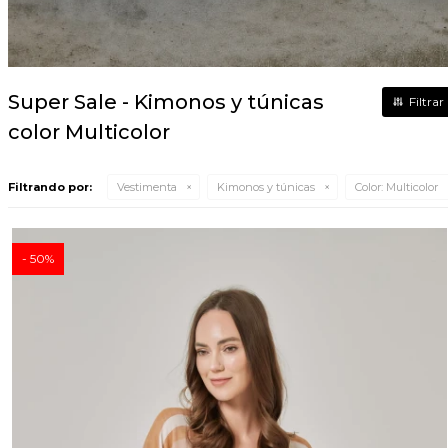
Super Sale - Kimonos y túnicas
color Multicolor
Filtrando por:
Vestimenta
Kimonos y túnicas
Color:
Multicolor
50