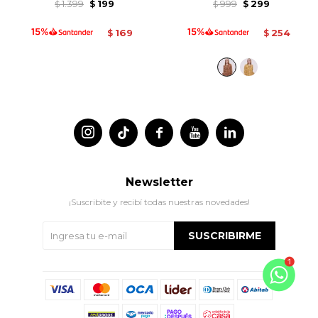
1.399
199
999
299
$
$
$
$
169
254
$
$




Newsletter
¡Suscribite y recibí todas nuestras novedades!
SUSCRIBIRME