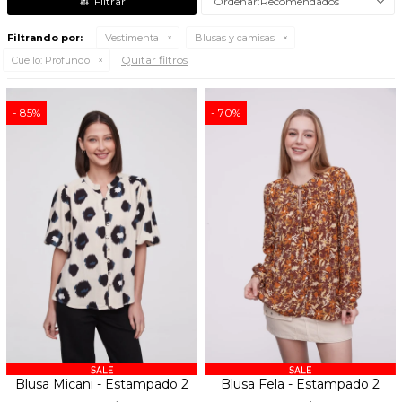
Recomendados
Filtrando por:
Vestimenta
Blusas y camisas
Quitar filtros
Cuello:
Profundo
85
70
Blusa Micani - Estampado 2
Blusa Fela - Estampado 2