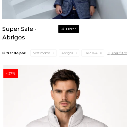
Super Sale -
Abrigos
Quitar filtro
Filtrando por:
Vestimenta
Abrigos
Talle 074
27