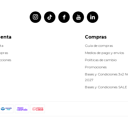




uenta
Compras
ta
Guía de compras
mpras
Medios de pago y envíos
cciones
Políticas de cambio
Promociones
Bases y Condiciones 3x2 
2027
Bases y Condiciones SALE