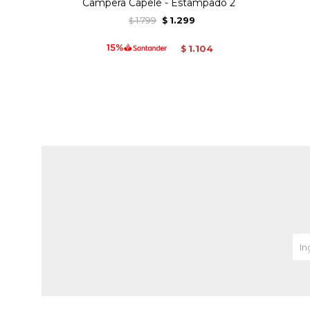
Campera Capele - Estampado 2
1.799
1.299
$
$
1.104
$