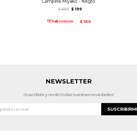
Campera Miyako - Negro
899
199
$
$
169
$
NEWSLETTER
¡Suscribite y recibí todas nuestras novedades!
SUSCRIBIRM