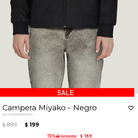
Campera Miyako - Negro
40333394074200
899
199
$
$
169
$