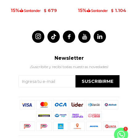
679
1.104
$
$




Newsletter
¡Suscribite y recibí todas nuestras novedades!
SUSCRIBIRME