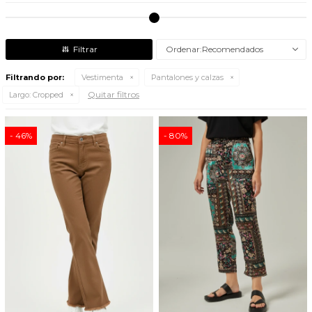
Recomendados
Filtrando por:
Vestimenta
Pantalones y calzas
Quitar filtros
Largo:
Cropped
46
80