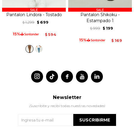
Pantalon Lindora - Tostado
Pantalon Shikoku -
Estampado 1
1.299
699
$
$
999
199
$
$
594
$
169
$




Newsletter
¡Suscribite y recibí todas nuestras novedades!
SUSCRIBIRME