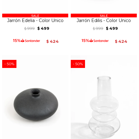
Jarrón Edelia - Color Unico
Jarrón Edilis - Color Unico
999
499
999
499
$
$
$
$
424
424
$
$
50
50