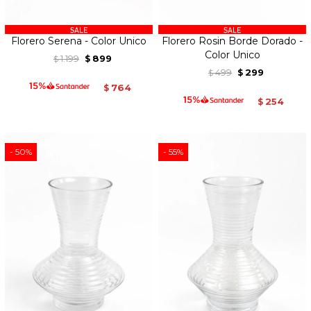
Florero Serena - Color Unico
Florero Rosin Borde Dorado -
Color Unico
1.199
899
$
$
499
299
$
$
764
$
254
$
50
55