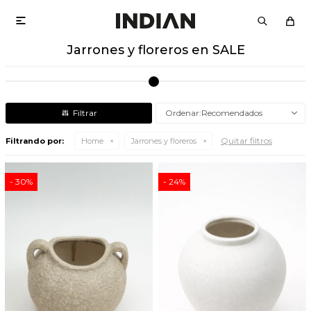

Jarrones y floreros en SALE
Recomendados
Quitar filtros
Filtrando por:
Home
Jarrones y floreros
30
24