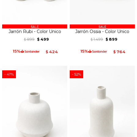
Jarrón Rubi - Color Unico
Jarrón Ossia - Color Unico
899
499
1.499
899
$
$
$
$
424
764
$
$
47
52