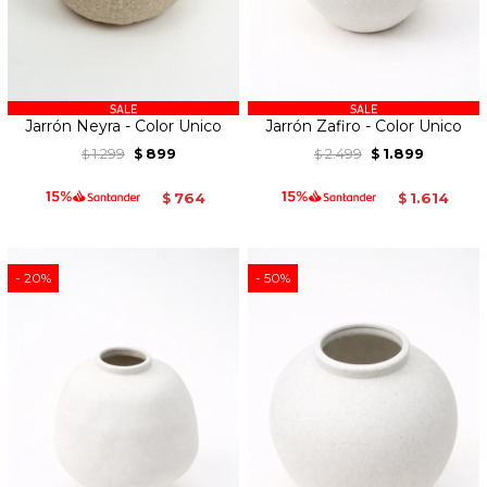
Jarrón Neyra - Color Unico
Jarrón Zafiro - Color Unico
1.299
899
2.499
1.899
$
$
$
$
764
1.614
$
$
20
50