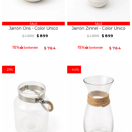
Jarrón Oris - Color Unico
Jarrón Zinnel - Color Unico
1.699
899
1.899
899
$
$
$
$
764
764
$
$
25
44