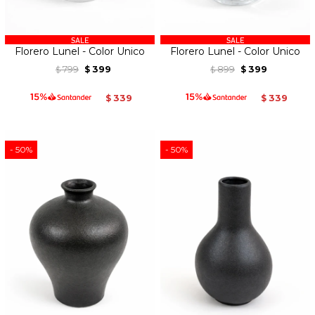
Florero Lunel - Color Unico
Florero Lunel - Color Unico
799
399
899
399
$
$
$
$
339
339
$
$
50
50