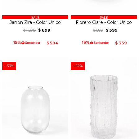
Jarrón Zira - Color Unico
Florero Clare - Color Unico
1.299
699
599
399
$
$
$
$
594
339
$
$
33
22