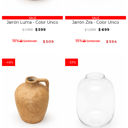
Jarrón Luma - Color Unico
Jarrón Zira - Color Unico
1.199
599
1.299
699
$
$
$
$
509
594
$
$
46
33