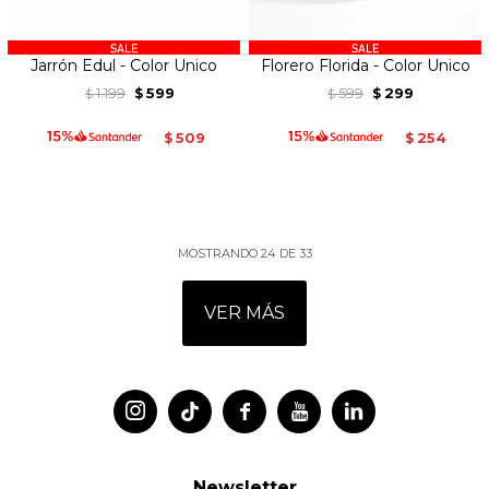
Jarrón Edul - Color Unico
Florero Florida - Color Unico
1.199
599
599
299
$
$
$
$
509
254
$
$
MOSTRANDO
24
DE
33
VER MÁS




Newsletter