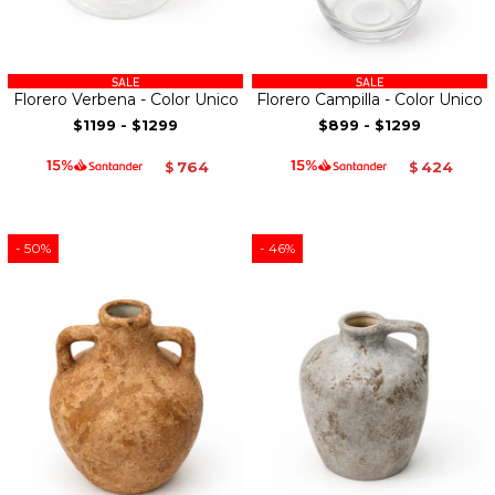
Florero Verbena - Color Unico
Florero Campilla - Color Unico
$1199
-
$1299
$899
-
$1299
764
424
$
$
50
46