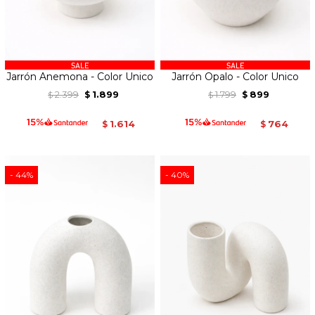
Jarrón Anemona - Color Unico
Jarrón Opalo - Color Unico
2.399
1.899
1.799
899
$
$
$
$
1.614
764
$
$
44
40