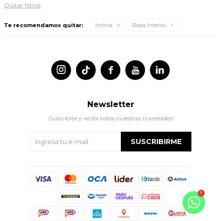
Quitar filtros
Te recomendamos quitar:
Íntima
Ropa Interior




Newsletter
¡Suscribite y recibí todas nuestras novedades!
SUSCRIBIRME