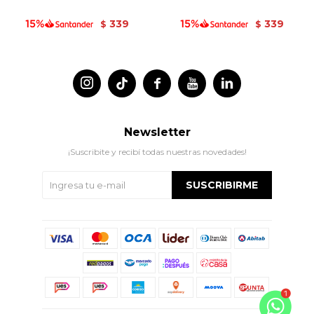
339
339
$
$




Newsletter
¡Suscribite y recibí todas nuestras novedades!
SUSCRIBIRME