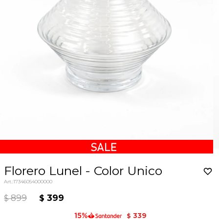
Florero Lunel - Color Unico
17346054000000
899
399
$
$
339
$