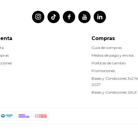




uenta
Compras
ta
Guía de compras
mpras
Medios de pago y envíos
cciones
Políticas de cambio
Promociones
Bases y Condiciones 3x2 
2027
Bases y Condiciones SALE