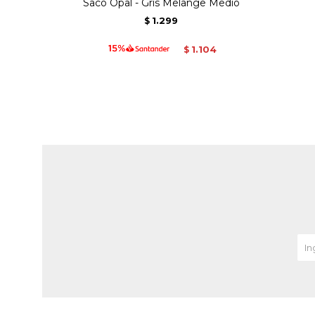
Saco Opal - Gris Melange Medio
1.299
$
1.104
$