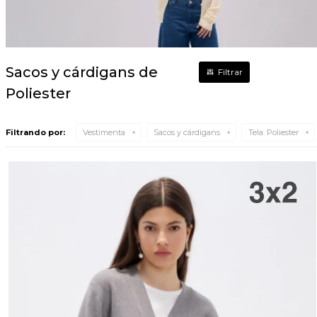
Sacos y cárdigans de
Poliester
Filtrando por:
Vestimenta
Sacos y cárdigans
Tela:
Poliester