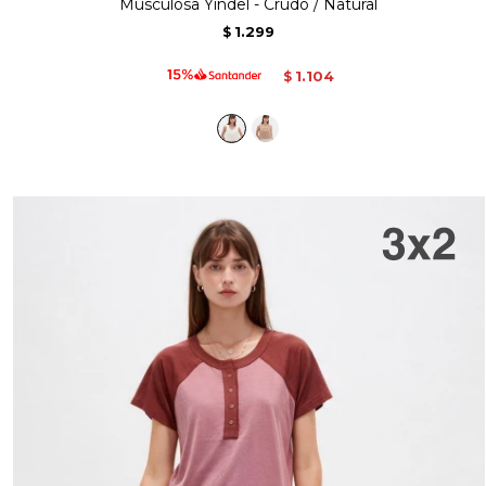
Musculosa Yindel - Crudo / Natural
1.299
$
1.104
$