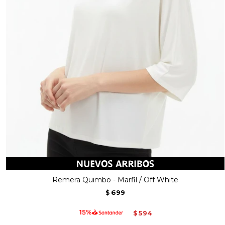
Remera Quimbo - Marfil / Off White
699
$
594
$