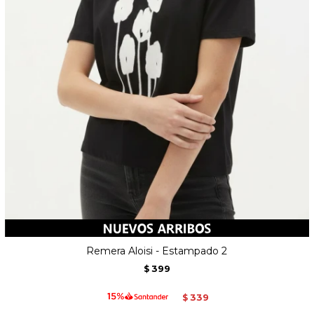
Remera Aloisi - Estampado 2
399
$
339
$