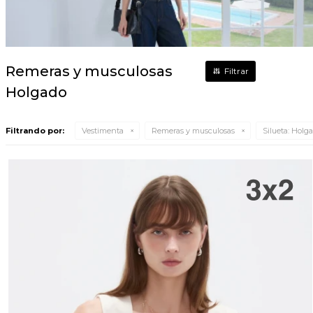
Remeras y musculosas
Holgado
Filtrando por:
Vestimenta
Remeras y musculosas
Silueta:
Holga