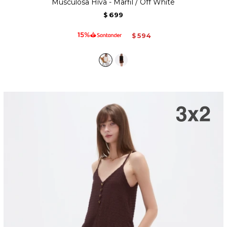
Musculosa Hiva - Marfil / Off White
699
$
594
$