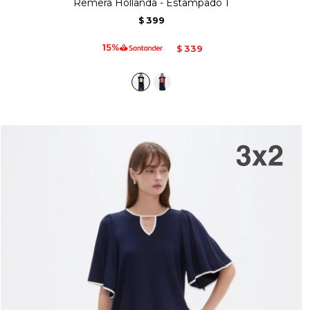
Remera Hollanda - Estampado 1
399
$
339
$