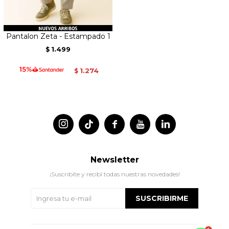
Pantalon Zeta - Estampado 1
1.499
$
1.274
$




Newsletter
¡Suscribite y recibí todas nuestras novedades!
SUSCRIBIRME