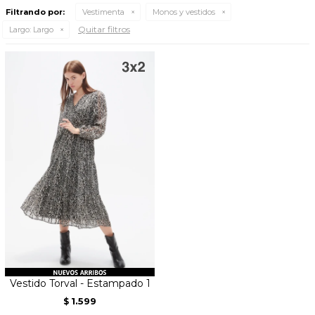
Filtrando por:
Vestimenta
Monos y vestidos
Quitar filtros
Largo:
Largo
Vestido Torval - Estampado 1
1.599
$