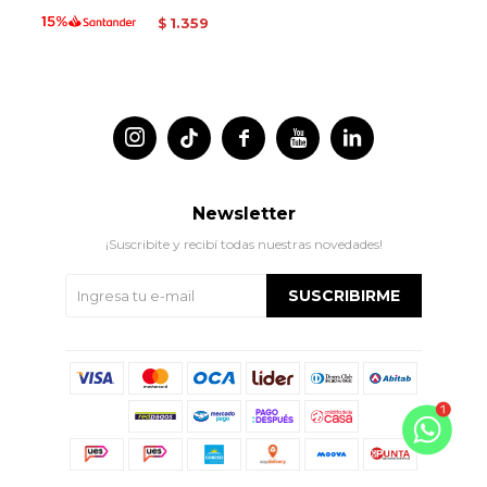
1.359
$




Newsletter
¡Suscribite y recibí todas nuestras novedades!
SUSCRIBIRME