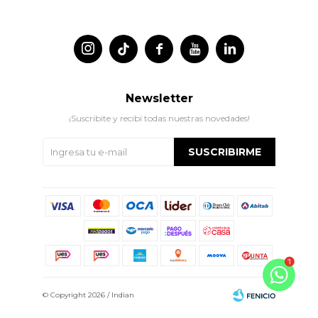




Newsletter
¡Suscribite y recibí todas nuestras novedades!
SUSCRIBIRME
© Copyright 2026 / Indian