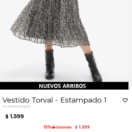
Vestido Torval - Estampado 1
01350502002001
1.599
$
1.359
$