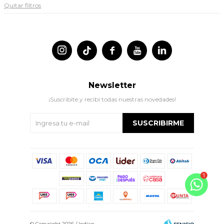
Quitar filtros




Newsletter
¡Suscribite y recibí todas nuestras novedades!
SUSCRIBIRME
© Copyright 2026 / Indian