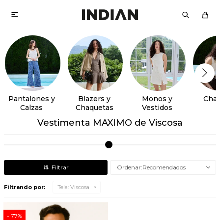

Pantalones y
Blazers y
Monos y
Chal
Calzas
Chaquetas
Vestidos
Vestimenta MAXIMO de Viscosa
Recomendados
Filtrando por:
Tela:
Viscosa
77