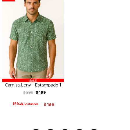
Camisa Leny - Estampado 1
899
199
$
$
169
$