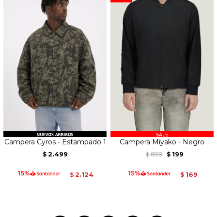
Campera Cyros - Estampado 1
Campera Miyako - Negro
2.499
899
199
$
$
$
2.124
169
$
$