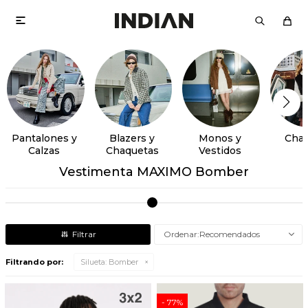

Pantalones y
Blazers y
Monos y
Chal
Calzas
Chaquetas
Vestidos
Vestimenta MAXIMO Bomber
Recomendados
Filtrando por:
Silueta:
Bomber
77