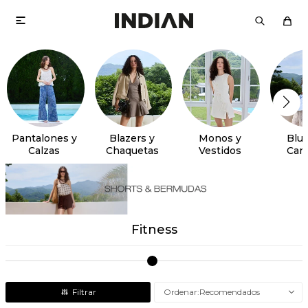

Pantalones y
Blazers y
Monos y
Blus
Calzas
Chaquetas
Vestidos
Cam
Fitness
Recomendados