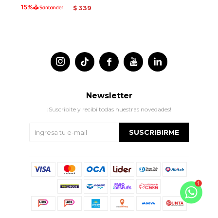
339
$




Newsletter
¡Suscribite y recibí todas nuestras novedades!
SUSCRIBIRME