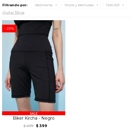
Filtrando por:
Vestimenta
Shorts y bermudas
Talle 003
Quitar filtros
20
Biker Kircha - Negro
499
399
$
$