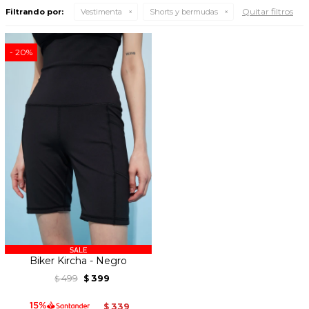
Quitar filtros
Filtrando por:
Vestimenta
Shorts y bermudas
20
Biker Kircha - Negro
499
399
$
$
339
$