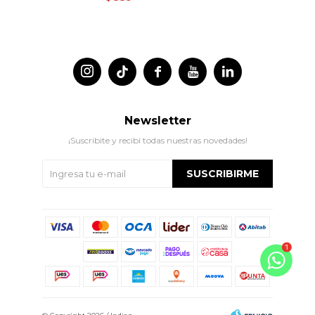




Newsletter
¡Suscribite y recibí todas nuestras novedades!
SUSCRIBIRME