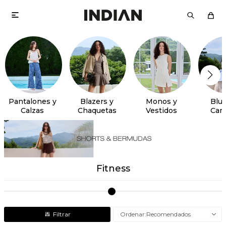

Pantalones y
Blazers y
Monos y
Blus
Calzas
Chaquetas
Vestidos
Cam
Fitness
Recomendados