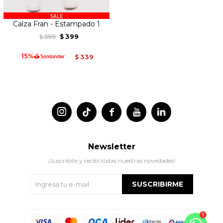
Calza Fran - Estampado 1
599
399
$
$
339
$




Newsletter
¡Suscribite y recibí todas nuestras novedades!
SUSCRIBIRME