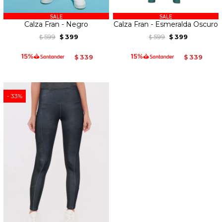
Calza Fran - Negro
Calza Fran - Esmeralda Oscuro
599
399
599
399
$
$
$
$
339
339
$
$
33