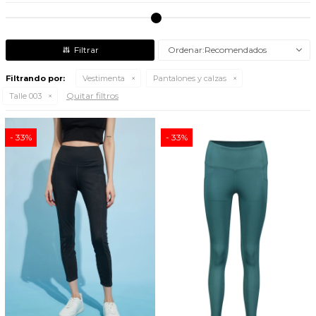
Recomendados
Filtrando por:
Vestimenta
Pantalones y calzas
Quitar filtros
Talle 003
33
33