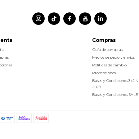




uenta
Compras
ta
Guía de compras
mpras
Medios de pago y envíos
cciones
Políticas de cambio
Promociones
Bases y Condiciones 3x2 
2027
Bases y Condiciones SALE