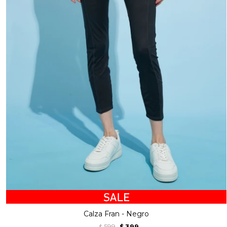
Calza Fran - Negro
599
399
$
$