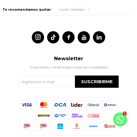
Te recomendamos quitar:
Cuello:
Strapless




Newsletter
¡Suscribite y recibí todas nuestras novedades!
SUSCRIBIRME