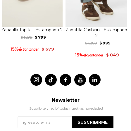
Zapatilla Topilla - Estampado 2
Zapatilla Caribian - Estampado
2
1.299
799
$
$
1.399
999
$
$
679
$
849
$




Newsletter
¡Suscribite y recibí todas nuestras novedades!
SUSCRIBIRME