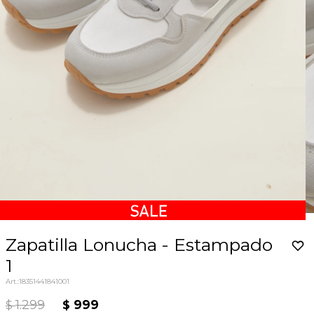
Zapatilla Lonucha - Estampado
1
18351441841001
1.299
999
$
$