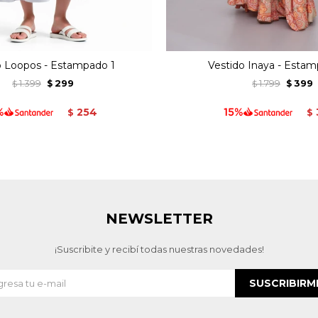
o Loopos - Estampado 1
Vestido Inaya - Esta
1.399
299
1.799
399
$
$
$
$
254
$
$
NEWSLETTER
¡Suscribite y recibí todas nuestras novedades!
SUSCRIBIRM