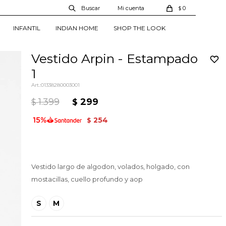
0
$
INFANTIL
INDIAN HOME
SHOP THE LOOK
Vestido Arpin - Estampado
1
01338280003001
1.399
299
$
$
254
$
Vestido largo de algodon, volados, holgado, con
mostacillas, cuello profundo y aop
S
M