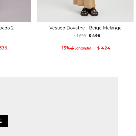
mpado 2
Vestido Dovatne - Beige Melange
1.699
499
$
$
339
424
$
E