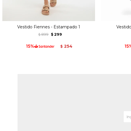
Vestido Fiennes - Estampado 1
Vestid
899
299
$
$
254
$