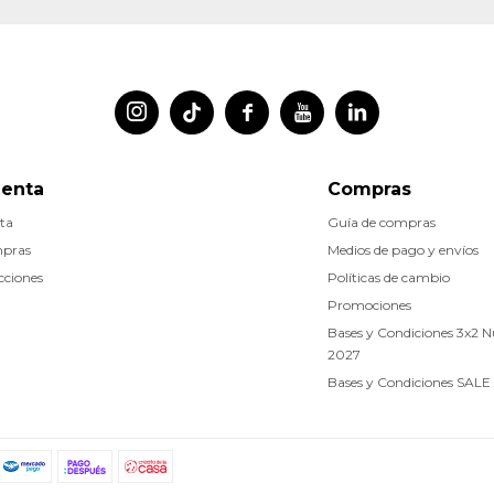




uenta
Compras
ta
Guía de compras
mpras
Medios de pago y envíos
cciones
Políticas de cambio
Promociones
Bases y Condiciones 3x2 
2027
Bases y Condiciones SALE