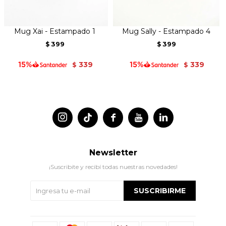
Mug Xai - Estampado 1
Mug Sally - Estampado 4
399
399
$
$
339
339
$
$




Newsletter
¡Suscribite y recibí todas nuestras novedades!
SUSCRIBIRME