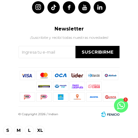




Newsletter
¡Suscribite y recibí todas nuestras novedades!
SUSCRIBIRME
© Copyright 2026 / Indian
S
M
L
XL