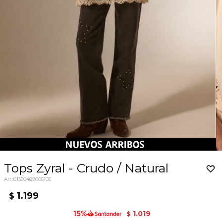
Tops Zyral - Crudo / Natural
01350489005103
1.199
$
1.019
$