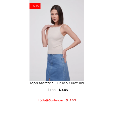
55
Tops Maratea - Crudo / Natural
899
399
$
$
339
$