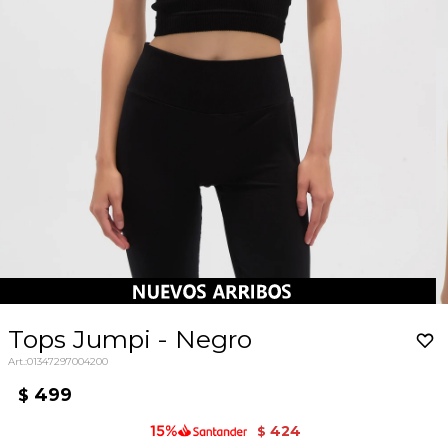
Tops Jumpi - Negro
01347297004200
499
$
424
$