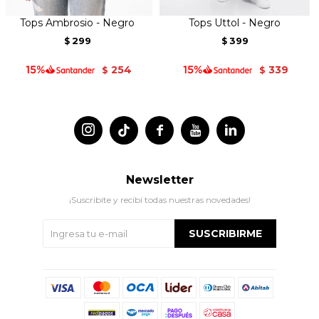
Tops Ambrosio - Negro
Tops Uttol - Negro
299
399
$
$
254
339
$
$




Newsletter
¡Suscribite y recibí todas nuestras novedades!
SUSCRIBIRME