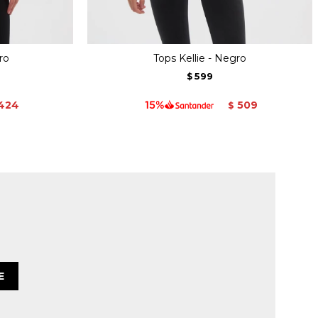
ro
Tops Kellie - Negro
599
$
424
509
$
E