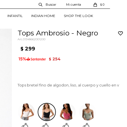
0
$
INFANTIL
INDIAN HOME
SHOP THE LOOK
Tops Ambrosio - Negro
01348662001200
299
$
254
$
Tops bretel fino de algodon, liso, al cuerpo y cuello en v
Negro