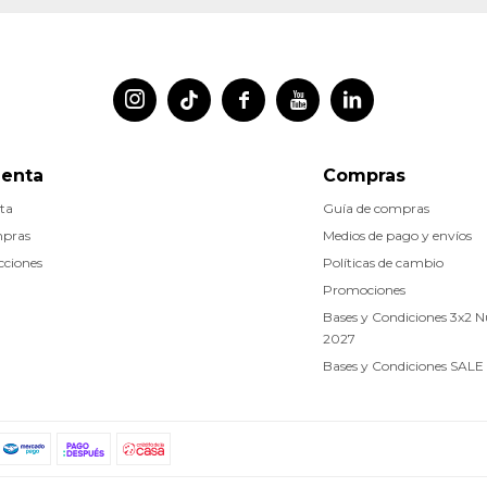




uenta
Compras
ta
Guía de compras
mpras
Medios de pago y envíos
cciones
Políticas de cambio
Promociones
Bases y Condiciones 3x2 
2027
Bases y Condiciones SALE