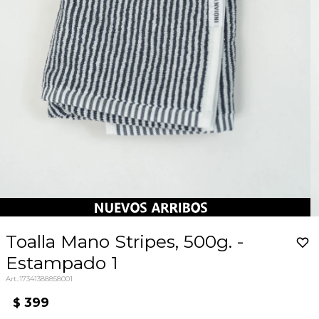
Toalla Mano Stripes, 500g. -
Estampado 1
17341388858001
399
$