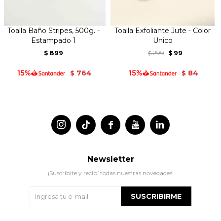
Toalla Baño Stripes, 500g. -
Toalla Exfoliante Jute - Color
Estampado 1
Unico
899
299
99
$
$
$
764
84
$
$




Newsletter
¡Suscribite y recibí todas nuestras novedades!
SUSCRIBIRME