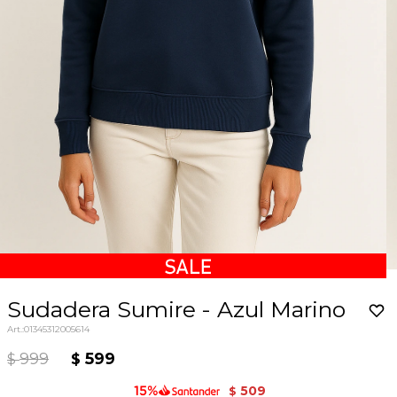
Sudadera Sumire - Azul Marino
01345312005614
999
599
$
$
509
$