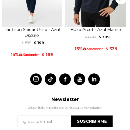
Pantalon Shidar Unifo - Azul
Buzo Arcot - Azul Marino
Oscuro
1.299
399
$
$
599
199
$
$
339
$
169
$




Newsletter
¡Suscribite y recibí todas nuestras novedades!
SUSCRIBIRME