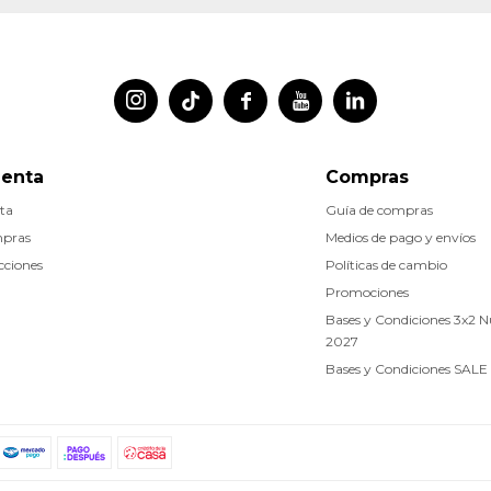




uenta
Compras
ta
Guía de compras
mpras
Medios de pago y envíos
cciones
Políticas de cambio
Promociones
Bases y Condiciones 3x2 
2027
Bases y Condiciones SALE