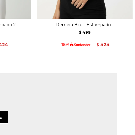
mpado 2
Remera Biru - Estampado 1
499
$
424
424
$
E