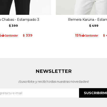
 Chabas - Estampado 3
Remera Karuna - Esta
399
499
$
$
339
$
$
NEWSLETTER
¡Suscribite y recibí todas nuestras novedades!
SUSCRIBIRM