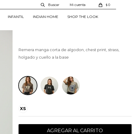
01344434001001
0
$
399
$
INFANTIL
INDIAN HOME
SHOP THE LOOK
339
$
Remera manga corta de algodon, chest print, strass,
holgado y cuello a la base
Estampado 1
XS
AGREGAR AL CARRITO