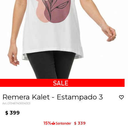
Remera Kalet - Estampado 3
01348740004003
399
$
339
$