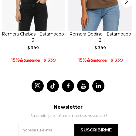
Remera Chabas - Estampado
Remera Bodine - Estampado
3
2
399
399
$
$
339
339
$
$




Newsletter
¡Suscribite y recibí todas nuestras novedades!
SUSCRIBIRME