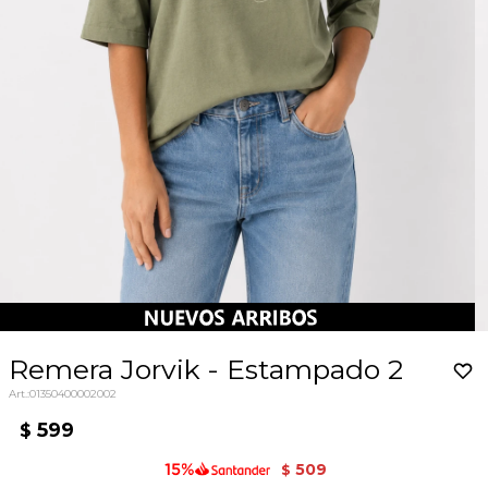
Remera Jorvik - Estampado 2
01350400002002
599
$
509
$