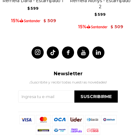
Remera Dana - Estampado 1
Remera Alonys - Estampado
2
599
$
599
$
509
$
509
$




Newsletter
¡Suscribite y recibí todas nuestras novedades!
SUSCRIBIRME