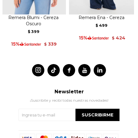
Remera Blumi - Cereza
Remera Ena - Cereza
Oscuro
499
$
399
$
424
$
339
$




Newsletter
¡Suscribite y recibí todas nuestras novedades!
SUSCRIBIRME