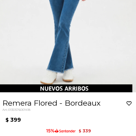
Remera Flored - Bordeaux
01351576001418
399
$
339
$