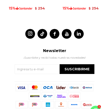
254
254
$
$




Newsletter
¡Suscribite y recibí todas nuestras novedades!
SUSCRIBIRME