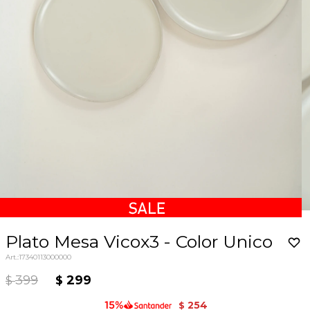
Plato Mesa Vicox3 - Color Unico
17340113000000
399
299
$
$
254
$