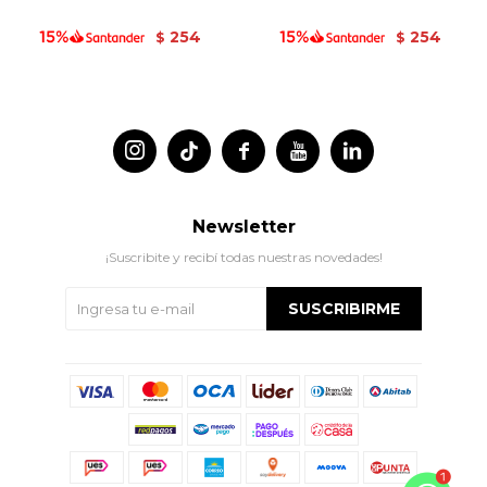
254
254
$
$




Newsletter
¡Suscribite y recibí todas nuestras novedades!
SUSCRIBIRME