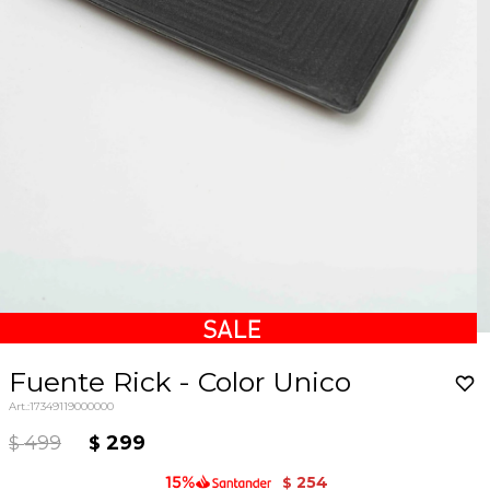
Fuente Rick - Color Unico
17349119000000
499
299
$
$
254
$