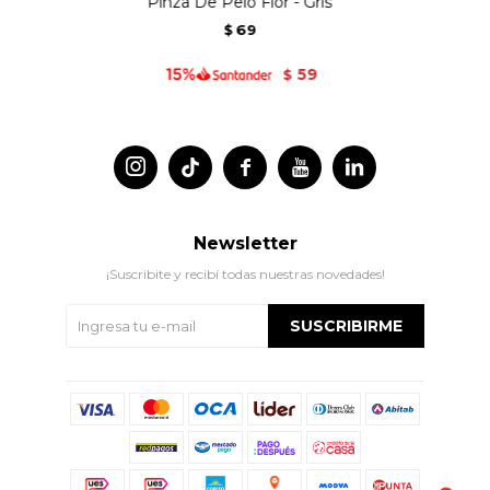
Pinza De Pelo Flor - Gris
69
$
59
$




Newsletter
¡Suscribite y recibí todas nuestras novedades!
SUSCRIBIRME