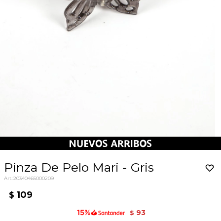
Pinza De Pelo Mari - Gris
20340465000209
109
$
93
$