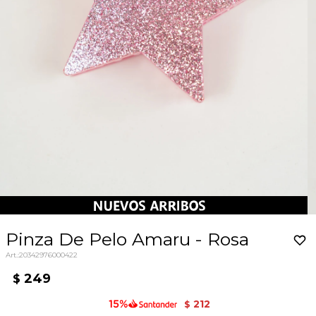
Pinza De Pelo Amaru - Rosa
20342976000422
249
$
212
$