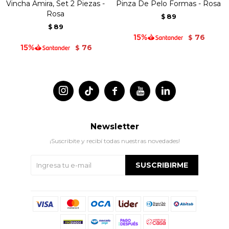
Vincha Amira, Set 2 Piezas -
Pinza De Pelo Formas - Rosa
Rosa
89
$
89
$
76
$
76
$




Newsletter
¡Suscribite y recibí todas nuestras novedades!
SUSCRIBIRME