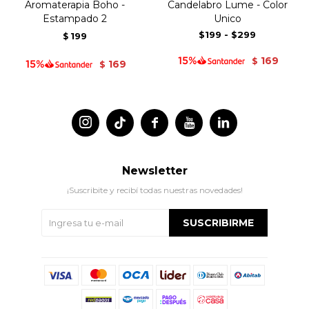
Aromaterapia Boho -
Candelabro Lume - Color
Estampado 2
Unico
$199
-
$299
199
$
169
$
169
$




Newsletter
¡Suscribite y recibí todas nuestras novedades!
SUSCRIBIRME