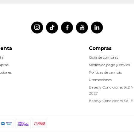




uenta
Compras
ta
Guía de compras
mpras
Medios de pago y envíos
cciones
Políticas de cambio
Promociones
Bases y Condiciones 3x2 
2027
Bases y Condiciones SALE