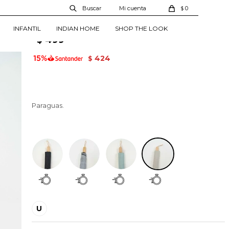
Paraguas Drop - Beige
0
$
20344885417714
INFANTIL
INDIAN HOME
SHOP THE LOOK
499
$
424
$
Paraguas.
Beige
U