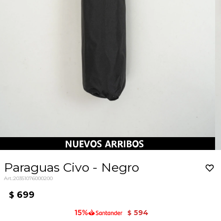
Paraguas Civo - Negro
20351076000200
699
$
594
$