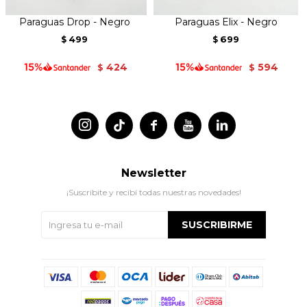
Paraguas Drop - Negro
Paraguas Elix - Negro
499
699
$
$
424
594
$
$




Newsletter
¡Suscribite y recibí todas nuestras novedades!
SUSCRIBIRME