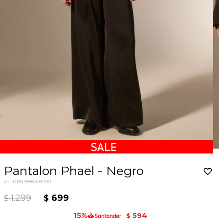
Pantalon Phael - Negro
01351998003200
1.299
699
$
$
594
$