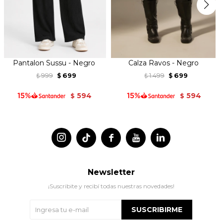
Pantalon Sussu - Negro
Calza Ravos - Negro
999
699
1.499
699
$
$
$
$
594
594
$
$




Newsletter
¡Suscribite y recibí todas nuestras novedades!
SUSCRIBIRME