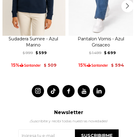
Sudadera Sumire - Azul
Pantalon Vornis - Azul
Marino
Grisaceo
999
599
1.499
699
$
$
$
$
509
594
$
$




Newsletter
¡Suscribite y recibí todas nuestras novedades!
SUSCRIBIRME