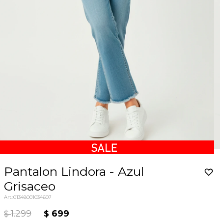
Pantalon Lindora - Azul
Grisaceo
01348001034607
1.299
699
$
$