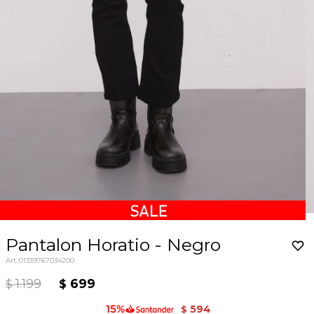
Pantalon Horatio - Negro
01339767034200
1.199
699
$
$
594
$