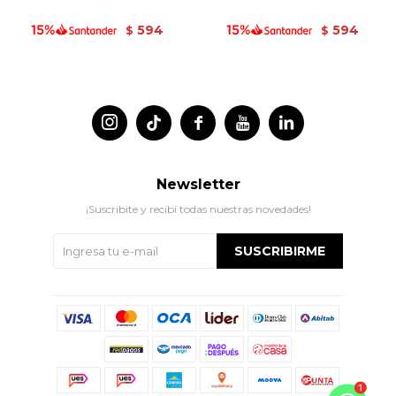
594
594
$
$




Newsletter
¡Suscribite y recibí todas nuestras novedades!
SUSCRIBIRME