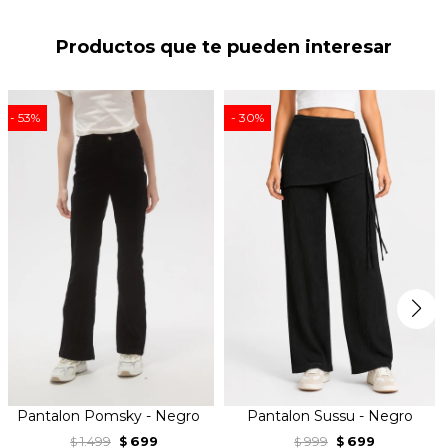
Productos que te pueden interesar
53
30
Pantalon Pomsky - Negro
Pantalon Sussu - Negro
1.499
699
999
699
$
$
$
$