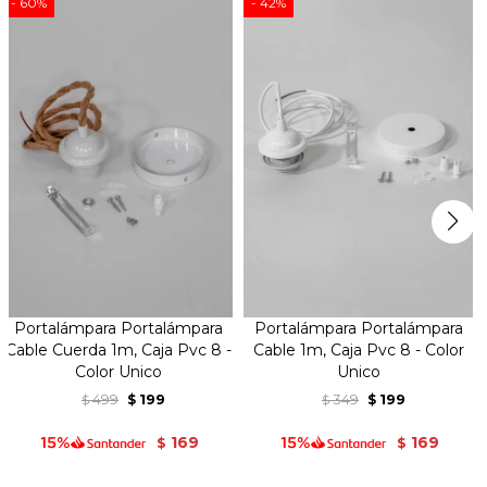
60
42
Portalámpara Portalámpara
Portalámpara Portalámpara
Cable Cuerda 1m, Caja Pvc 8 -
Cable 1m, Caja Pvc 8 - Color
Color Unico
Unico
499
199
349
199
$
$
$
$
169
169
$
$