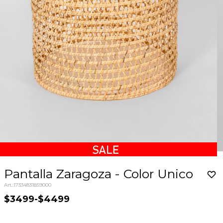
Pantalla Zaragoza - Color Unico
17334831859000
$3499
-
$4499