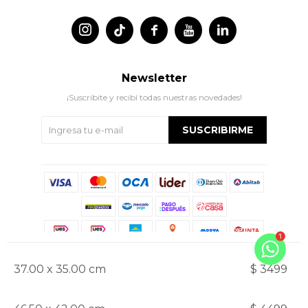




Newsletter
¡Suscribite y recibí todas nuestras novedades!
SUSCRIBIRME
37.00 x 35.00 cm
$ 3499
© Copyright 2026 / Indian