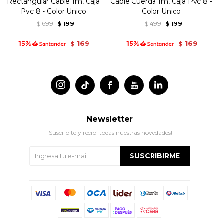
Rectangular Cable 1m, Caja
Cable Cuerda 1m, Caja Pvc 8 -
Pvc 8 - Color Unico
Color Unico
699
199
499
199
$
$
$
$
169
169
$
$




Newsletter
¡Suscribite y recibí todas nuestras novedades!
SUSCRIBIRME