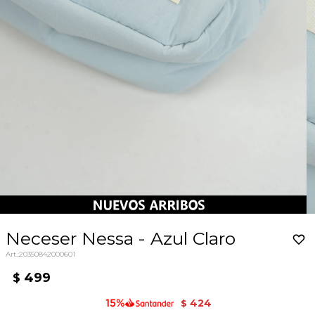
Neceser Nessa - Azul Claro
20350842000601
499
$
424
$