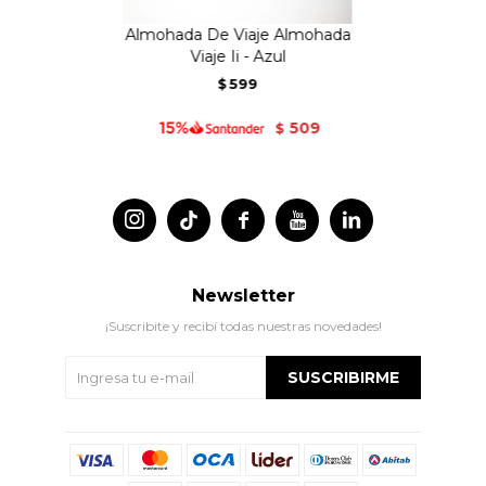
Almohada De Viaje Almohada
Viaje Ii - Azul
599
$
509
$




Newsletter
¡Suscribite y recibí todas nuestras novedades!
SUSCRIBIRME