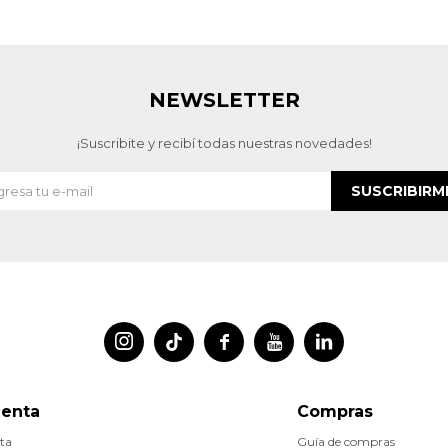
NEWSLETTER
¡Suscribite y recibí todas nuestras novedades!
SUSCRIBIRM




uenta
Compras
ta
Guía de compras