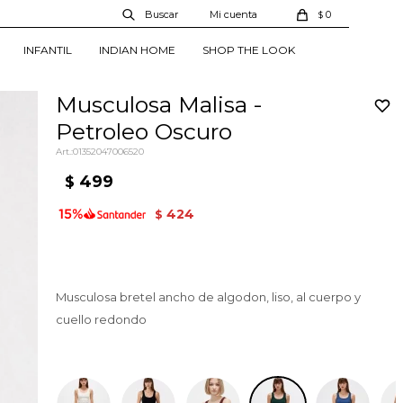
0
$
INFANTIL
INDIAN HOME
SHOP THE LOOK
Musculosa Malisa -
Petroleo Oscuro
01352047006520
499
$
424
$
Musculosa bretel ancho de algodon, liso, al cuerpo y
cuello redondo
Petroleo Oscuro