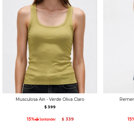
Musculosa Airi - Verde Oliva Claro
Remera
399
$
339
$