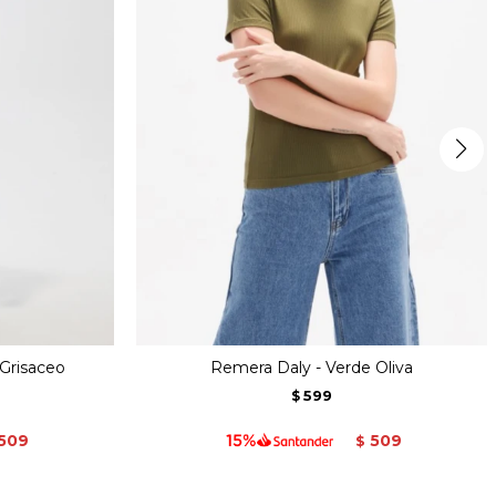
Grisaceo
Remera Daly - Verde Oliva
599
$
509
509
$