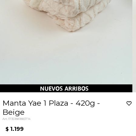
Manta Yae 1 Plaza - 420g -
Beige
17351881883714
1.199
$