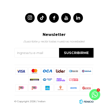




Newsletter
¡Suscribite y recibí todas nuestras novedades!
SUSCRIBIRME
© Copyright 2026 / Indian